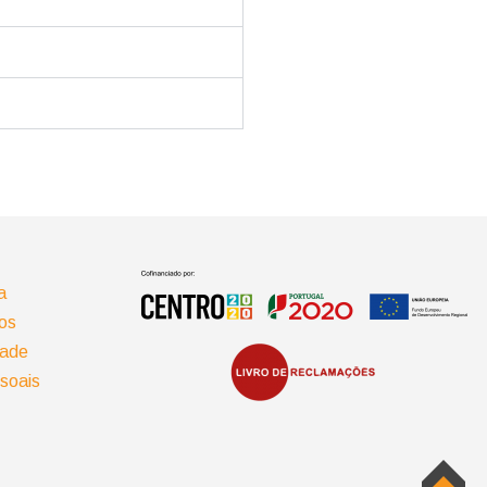
a
os
dade
soais